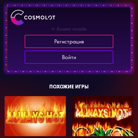
Казино онлайн
Регистрация
Войти
ПОХОЖИЕ ИГРЫ