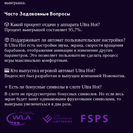
выигрыша.
Часто Задаваемые Вопросы
🎲 Какой процент отдачи у аппарата Ultra Hot?
Процент выигрышей составляет 95,7%.
🤑 Поддерживает ли автомат пользовательские настройки?
В Ultra Hot есть настройки звука, экрана, скорости вращения
барабанов, отображения анимации и изменение других
параметров. Это позволяет пользователю сделать процесс
игры максимально комфортным.
🎰 Кто выпустил игровой автомат Ultra Hot?
Видеослот был разработан и выпущен компанией Новоматик.
⭐ Есть ли бонусные символы в слоте Ultra Hot?
В слоте не предусмотрено бонусных символов. Но если весь
экран будет занят одинаковыми фруктовыми символами, то
выигрыш увеличитьъся в два раза.