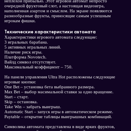
неплохой прибылью. Этот игровой автомат непросто
очередной фруктовый слот, а настоящая видеоигра,
наполненная азартом и смыслом. На экране появляются
разнообразные фрукты, приносящие самым успешным
игрокам фишки.
Технические характеристики автомата
Характеристики игрового автомата следующие:
3 игральных барабана.
5 активных игральных линий.
Наличие риск игры.
Платформа Novotech.
Вайлд символ отсутствует.
Максимальный коэффициент – 750.
На панели управления Ultra Hot расположены следующие
игровые кнопки:
One Bet – установка бета выбранного размера.
Max Bet – выбор масимальной ставки за одно вращение.
Start – старт.
Skip – остановка.
Take Win – забрать выигрыш.
Automatic Start – запуск игры в автоматическом режиме.
Paytable – открытие таблицы выигрышных комбинаций.
Символика автомата представлена в виде ярких фруктов,