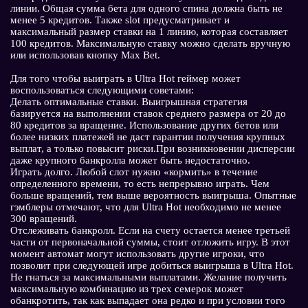
линии. Общая сумма бета для одного спина должна быть не
менее 5 кредитов. Также slot предусматривает и
максимальный размер ставки на 1 линию, которая составляет
100 кредитов. Максимальную ставку можно сделать вручную
или использовав кнопку Max Bet.
Для того чтобы выиграть в Ultra Hot геймер может
воспользоваться следующими советами:
Делать оптимальные ставки. Выигрышная стратегия
базируется на выполнении ставок среднего размера от 20 до
80 кредитов за вращение. Использование других бетов или
более низких платежей не даст гарантии получения крупных
выплат, а только повысит риски.При возникновении дисперсии
даже крупного банкролла может быть недостаточно.
Играть долго. Любой слот нужно «кормить» в течение
определенного времени, то есть непрерывно играть. Чем
больше вращений, тем выше вероятность выигрыша. Опытные
гэмблеры отмечают, что для Ultra Hot необходимо не менее
300 вращений.
Отслеживать банкролл. Если на счету остается менее третьей
части от первоначальной суммы, стоит отложить игру. В этот
момент автомат могут использовать другие игроки, что
позволит при следующей игре добиться выигрыша в Ultra Hot.
Не гнаться за максимальными выплатами. Желание получить
максимальную комбинацию из трех семерок может
обанкротить, так как выпадает она редко и при условии того