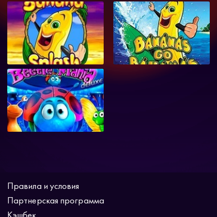
Правила и условия
Партнерская программа
Кэшбек