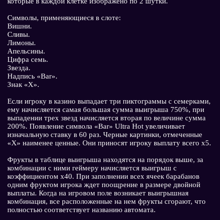
которые в каждой клетке изображено по 2 шутки.
Символы, применяющиеся в слоте:
Вишни.
Сливы.
Лимоны.
Апельсины.
Цифра семь.
Звезда.
Надпись «Bar».
Знак «Х».
Если игроку в казино выпадает три пиктограммы с семерками,
ему начисляется самая большая сумма выигрыша 750%, при
выпадении трех звезд начисляется вторая по величине сумма
200%. Появление символа «Bar» Ultra Hot увеличивает
изначальную ставку в 60 раз. Черные картинки, отмеченные
«Х» наименее ценные. Они приносят игроку выплату всего х5.
Фрукты в таблице выигрыша находятся на порядок выше, за
комбинации с ними геймеру начисляется выигрыш с
коэффициентом х40. При заполнении всех ячеек барабанов
одним фруктом игрока ждет поощрение в размере двойной
выплаты. Когда на игровом поле возникает выигрышная
комбинация, все расположенные на нем фрукты сгорают, что
полностью соответствует названию автомата.