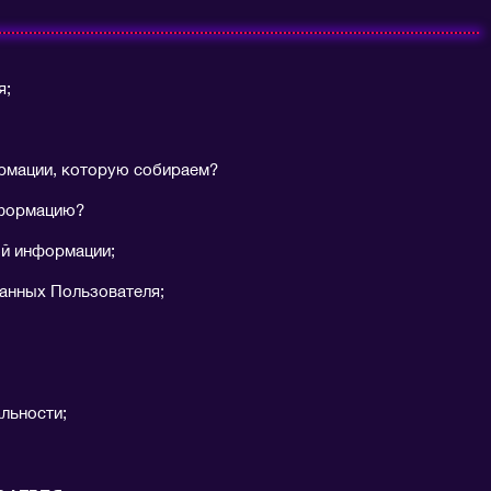
я;
рмации, которую собираем?
нформацию?
ой информации;
анных Пользователя;
льности;