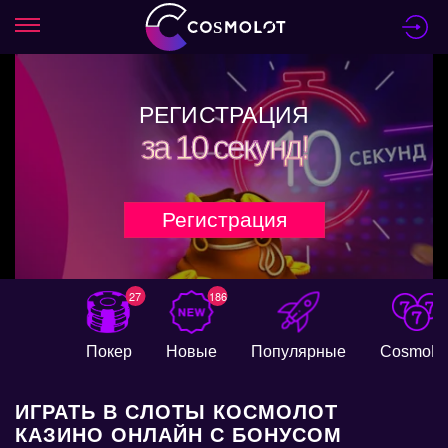
РЕГИСТРАЦИЯ
за 10 секунд!
Регистрация
27
186
Покер
Новые
Популярные
CosmoHo
ИГРАТЬ В СЛОТЫ КОСМОЛОТ
КАЗИНО ОНЛАЙН С БОНУСОМ