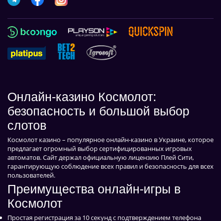
Онлайн-казино Космолот:
безопасность и большой выбор
слотов
Космолот казино – популярное онлайн-казино в Украине, которое
предлагает огромный выбор сертифицированных игровых
автоматов. Сайт держал официальную лицензию Плей Сити,
гарантирующую соблюдение всех правил и безопасность для всех
пользователей.
Преимущества онлайн-игры в
Космолот
Простая регистрация за 10 секунд с подтверждением телефона