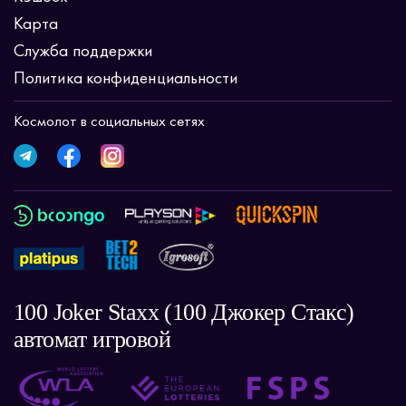
Карта
Служба поддержки
Политика конфиденциальности
Космолот в социальных сетях
100 Joker Staxx (100 Джокер Стакс)
автомат игровой