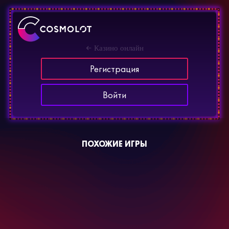
Казино онлайн
Регистрация
Войти
ПОХОЖИЕ ИГРЫ