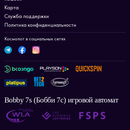
Карта
Служба поддержки
Политика конфиденциальности
Космолот в социальных сетях
Bobby 7s (Бобби 7с) игровой автомат