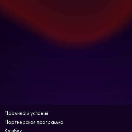
Правила и условия
Партнерская программа
Кэшбек