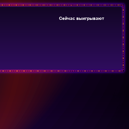
Сейчас выигрывают