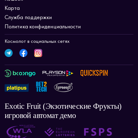
Карта
Служба поддержки
Политика конфиденциальности
Космолот в социальных сетях
Exotic Fruit (Экзотические Фрукты)
игровой автомат демо