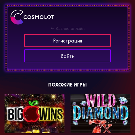
Казино онлайн
Регистрация
Войти
ПОХОЖИЕ ИГРЫ