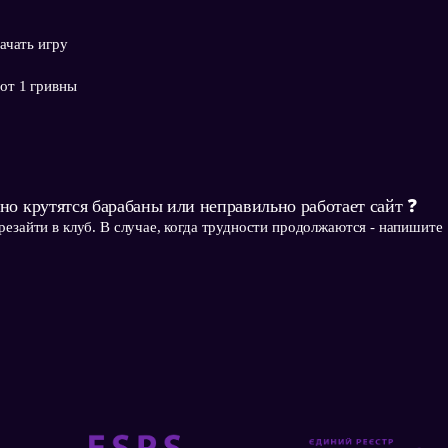
ачать игру
 от 1 гривны
енно крутятся барабаны или неправильно работает сайт ❓
езайти в клуб. В случае, когда трудности продолжаются - напишите