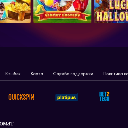
Кэшбек
Карта
Служба поддержки
Политика к
томат