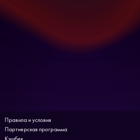
Правила и условия
Партнерская программа
Кэшбек