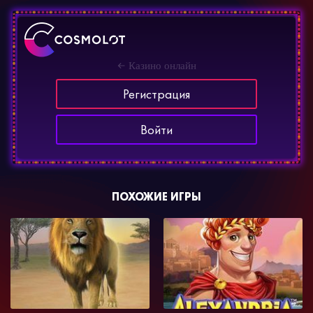
Казино онлайн
Регистрация
Войти
ПОХОЖИЕ ИГРЫ