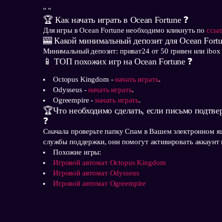
" "
🏆 Как начать играть в Ocean Fortune ❓
Для игры в Ocean Fortune необходимо кликнуть по
ссыл
🎰 Какой минимальный депозит для Ocean Fortu
Минимальный депозит: приват24 от 50 гривен или ibox
📱 ТОП похожих игр на Ocean Fortune ❓
Octopus Kingdom -
начать играть
.
Odysseus -
начать играть
.
Ogreempire -
начать играть
.
🏆Что необходимо сделать, если письмо подтве
❓
Сначала проверьте папку Спам в Вашем электронном ящ
службы поддержки, они помогут активировать аккаунт
Похожие игры:
Игровой автомат Octopus Kingdom
Игровой автомат Odysseus
Игровой автомат Ogreempire