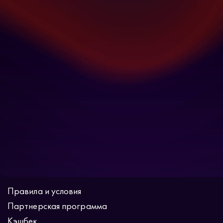
Правила и условия
Партнерская программа
Кэшбек