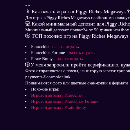
" "
📱 Как начать играть в Piggy Riches Megaways 
Для игры в Piggy Riches Megaways необходимо кликну
💻 Какой минимальный депозит для Piggy Rich
Минимальный депозит: приват24 от 50 гривен или ibox
🎲 ТОП похожих игр на Piggy Riches Megaways
Pinocchio -
начать играть
.
Pinocchios Fortune -
начать играть
.
Pirate Booty -
начать играть
.
🎲У меня запросили пройти верификацию, куда
Фото отправляются с почты, на которую зарегистрирова
payments@cosmolot.link
Принимаются фото или цветные скан-копии в формате .j
Похожие игры:
Игровой автомат Pinocchio
Игровой автомат Pinocchios Fortune
Игровой автомат Pirate Booty