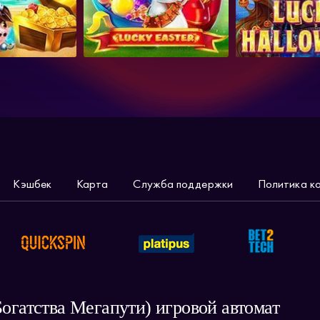
Кэшбек
Карта
Служба поддержки
Политика к
огатства Мегапути) игровой автомат