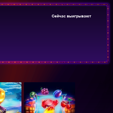
Сейчас выигрывают