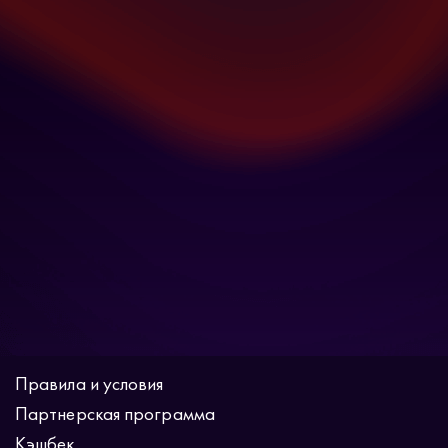
Правила и условия
Партнерская программа
Кэшбек