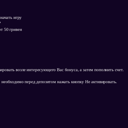
начать игру
❓
от 50 гривен
ировать возле интересующего Вас бонуса, а затем пополнить счет.
, необходимо перед депозитом нажать кнопку Не активировать.