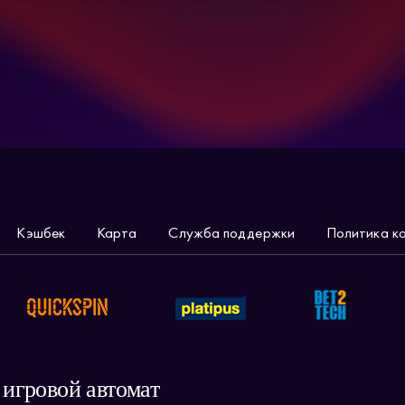
Кэшбек
Карта
Служба поддержки
Политика к
 игровой автомат