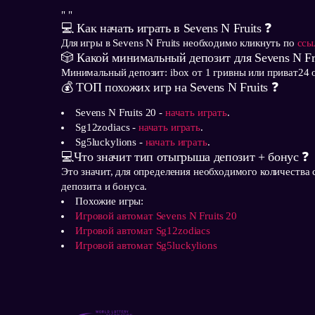
" "
💻 Как начать играть в Sevens N Fruits ❓
Для игры в Sevens N Fruits необходимо кликнуть по
ссы
🎲 Какой минимальный депозит для Sevens N Fr
Минимальный депозит: ibox от 1 гривны или приват24 
💰 ТОП похожих игр на Sevens N Fruits ❓
Sevens N Fruits 20 -
начать играть
.
Sg12zodiacs -
начать играть
.
Sg5luckylions -
начать играть
.
💻Что значит тип отыгрыша депозит + бонус ❓
Это значит, для определения необходимого количеств
депозита и бонуса.
Похожие игры:
Игровой автомат Sevens N Fruits 20
Игровой автомат Sg12zodiacs
Игровой автомат Sg5luckylions