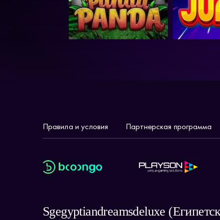
Правила и условия
Партнерская программа
Sgegyptiandreamsdeluxe (Египетс