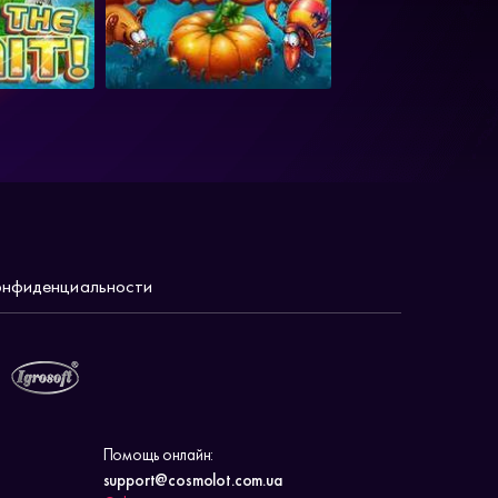
онфиденциальности
Помощь онлайн:
support@cosmolot.com.ua