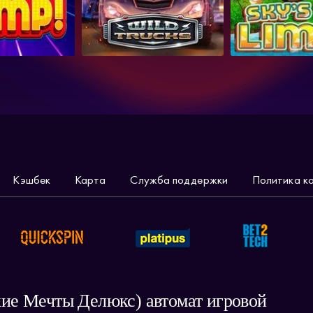
Кэшбек
Карта
Служба поддержки
Политика к
кие Мечты Делюкс) автомат игровой