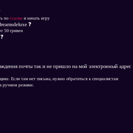
❓
ть по
ссылке
и начать игру
reamsdeluxe ❓
от 50 гривен
 ❓
рждения почты так и не пришло на мой электронный адрес
ике. Если там нет письма, нужно обратиться к специалистам
 в ручном режиме.