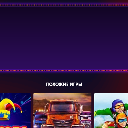
ПОХОЖИЕ ИГРЫ