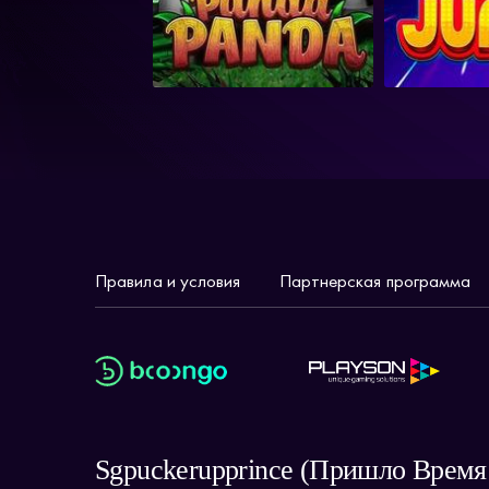
Правила и условия
Партнерская программа
Sgpuckerupprince (Пришло Время