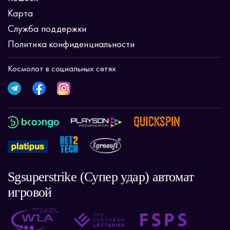
Карта
Служба поддержки
Политика конфиденциальности
Космолот в социальных сетях
Sgsuperstrike (Супер удар) автомат
игровой