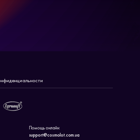
онфиденциальности
Помощь онлайн:
support@cosmolot.com.ua