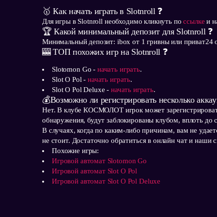
🥇 Как начать играть в Slotnroll ❓
Для игры в Slotnroll необходимо кликнуть по
ссылке
и н
🏆 Какой минимальный депозит для Slotnroll ❓
Минимальный депозит: ibox от 1 гривны или приват24 
🎰 ТОП похожих игр на Slotnroll ❓
Slotomon Go -
начать играть
.
Slot O Pol -
начать играть
.
Slot O Pol Deluxe -
начать играть
.
💰Возможно ли регистрировать несколько аккау
Нет. В клубе КОСМОЛОТ игрок может зарегистрировать
обнаружения, будут заблокированы клубом, вплоть до с
В случаях, когда по каким-либо причинам, вам не удае
не стоит. Достаточно обратиться в онлайн чат и наши 
Похожие игры:
Игровой автомат Slotomon Go
Игровой автомат Slot O Pol
Игровой автомат Slot O Pol Deluxe