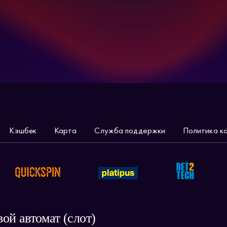
Кэшбек
Карта
Служба поддержки
Политика к
вой автомат (слот)