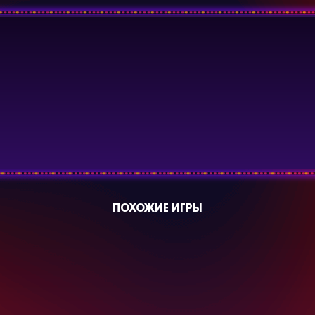
ПОХОЖИЕ ИГРЫ