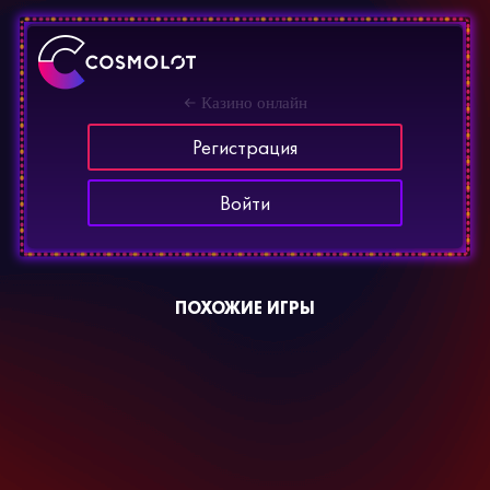
Казино онлайн
Регистрация
Войти
ПОХОЖИЕ ИГРЫ