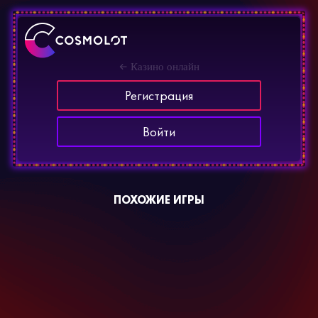
Казино онлайн
Регистрация
Войти
ПОХОЖИЕ ИГРЫ