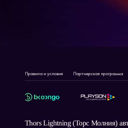
Правила и условия
Партнерская программа
Thors Lightning (Торс Молния) ав