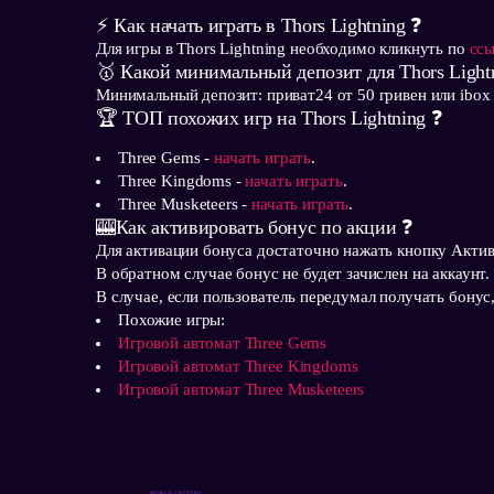
⚡ Как начать играть в Thors Lightning ❓
Для игры в Thors Lightning необходимо кликнуть по
ссы
🥇 Какой минимальный депозит для Thors Light
Минимальный депозит: приват24 от 50 гривен или ibox
🏆 ТОП похожих игр на Thors Lightning ❓
Three Gems -
начать играть
.
Three Kingdoms -
начать играть
.
Three Musketeers -
начать играть
.
🎰Как активировать бонус по акции ❓
Для активации бонуса достаточно нажать кнопку Актив
В обратном случае бонус не будет зачислен на аккаунт.
В случае, если пользователь передумал получать бонус
Похожие игры:
Игровой автомат Three Gems
Игровой автомат Three Kingdoms
Игровой автомат Three Musketeers