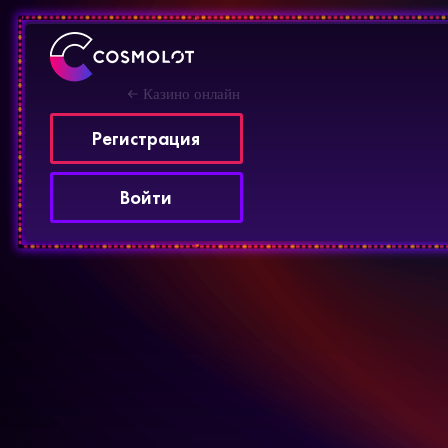
Казино онлайн
Регистрация
Войти