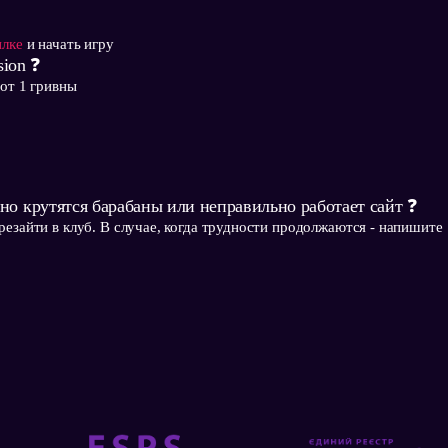
ылке
и начать игру
sion ❓
 от 1 гривны
енно крутятся барабаны или неправильно работает сайт ❓
езайти в клуб. В случае, когда трудности продолжаются - напишите