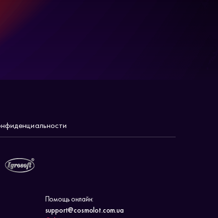
онфиденциальности
Помощь онлайн:
support@cosmolot.com.ua