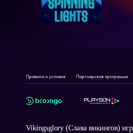
Правила и условия
Партнерская программа
Vikingsglory (Слава викингов) иг