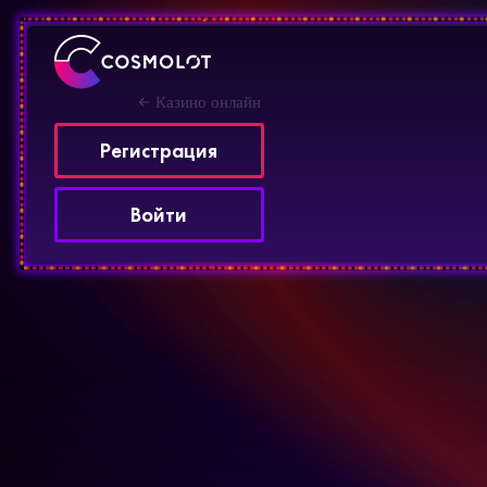
Казино онлайн
Регистрация
Войти