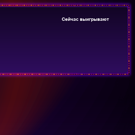
Сейчас выигрывают