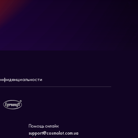
онфиденциальности
Помощь онлайн:
support@cosmolot.com.ua