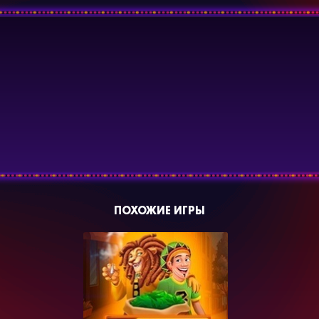
ПОХОЖИЕ ИГРЫ