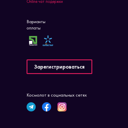
Online чат подержки
Варианты
оплаты
Зарегистрироваться
Космолот в социальных сетях