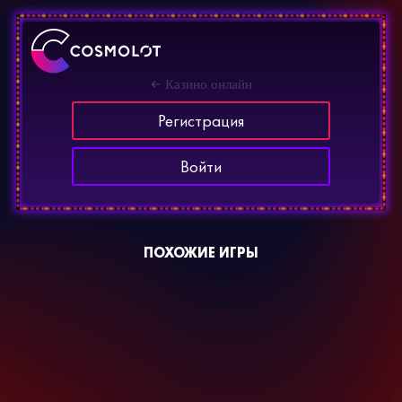
Казино онлайн
Регистрация
Войти
ПОХОЖИЕ ИГРЫ