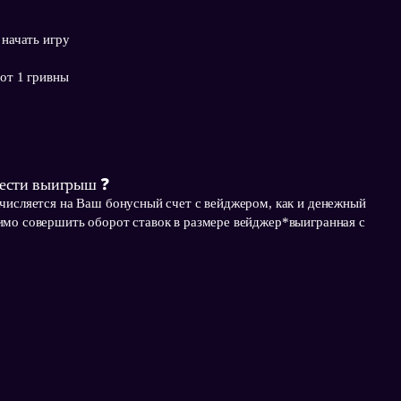
 начать игру
❓
 от 1 гривны
вести выигрыш ❓
числяется на Ваш бонусный счет с вейджером, как и денежный
имо совершить оборот ставок в размере вейджер*выигранная с