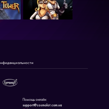
онфиденциальности
Помощь онлайн:
support@cosmolot.com.ua