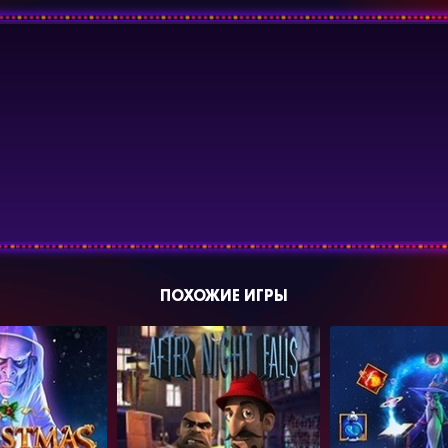
ПОХОЖИЕ ИГРЫ