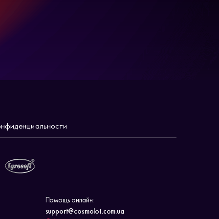
онфиденциальности
Помощь онлайн:
support@cosmolot.com.ua