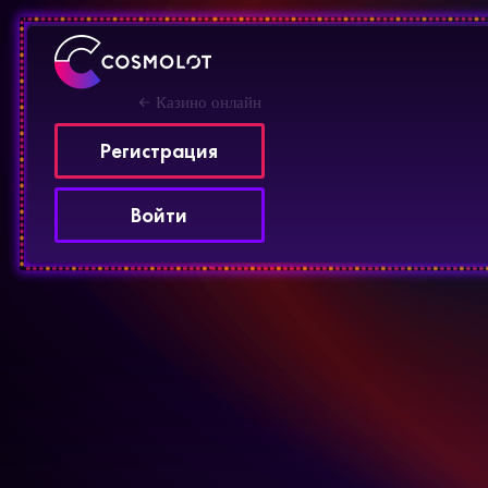
Казино онлайн
Регистрация
Войти