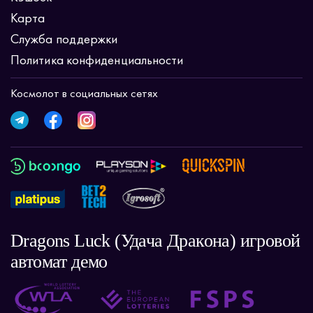
Карта
Служба поддержки
Политика конфиденциальности
Космолот в социальных сетях
Dragons Luck (Удача Дракона) игровой
автомат демо