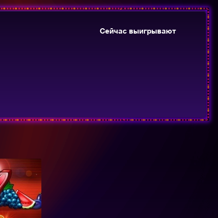
Сейчас выигрывают