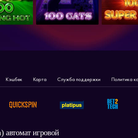
Кэшбек
Карта
Служба поддержки
Политика к
) автомат игровой