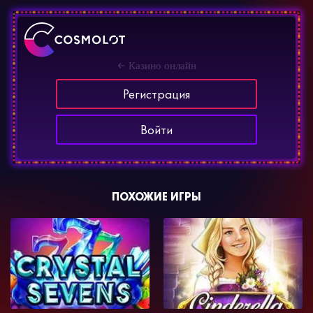
Казино онлайн
Регистрация
Войти
ПОХОЖИЕ ИГРЫ