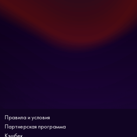
Правила и условия
Партнерская программа
Кэшбек