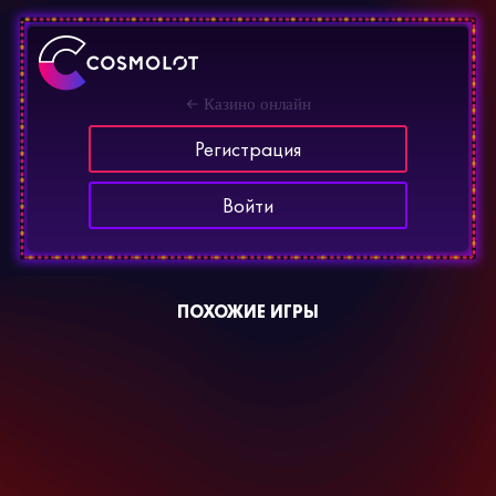
Казино онлайн
Регистрация
Войти
ПОХОЖИЕ ИГРЫ