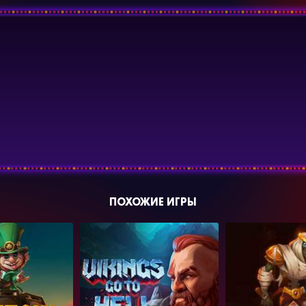
ПОХОЖИЕ ИГРЫ