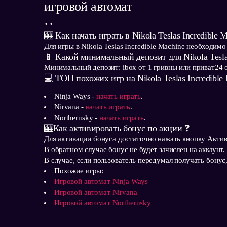
игровой автомат
" "
🎰 Как начать играть в Nikola Teslas Incredible 
Для игры в Nikola Teslas Incredible Machine необходим
📱 Какой минимальный депозит для Nikola Teslas
Минимальный депозит: ibox от 1 гривны или приват24 
💻 ТОП похожих игр на Nikola Teslas Incredible
Ninja Ways -
начать играть
.
Nirvana -
начать играть
.
Northernsky -
начать играть
.
🎰Как активировать бонус по акции ❓
Для активации бонуса достаточно нажать кнопку Актив
В обратном случае бонус не будет зачислен на аккаунт.
В случае, если пользователь передумал получать бонус
Похожие игры:
Игровой автомат Ninja Ways
Игровой автомат Nirvana
Игровой автомат Northernsky