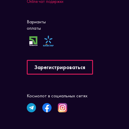
Online чат подержки
Варианты
оплаты
Зарегистрироваться
Космолот в социальных сетях