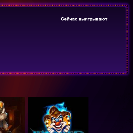
Сейчас выигрывают