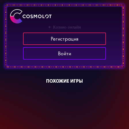
Казино онлайн
Регистрация
Войти
ПОХОЖИЕ ИГРЫ