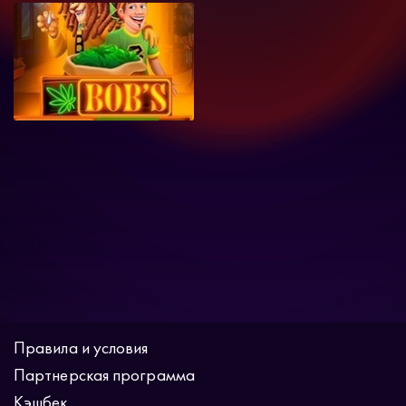
Правила и условия
Партнерская программа
Кэшбек