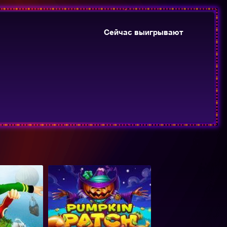
Сейчас выигрывают