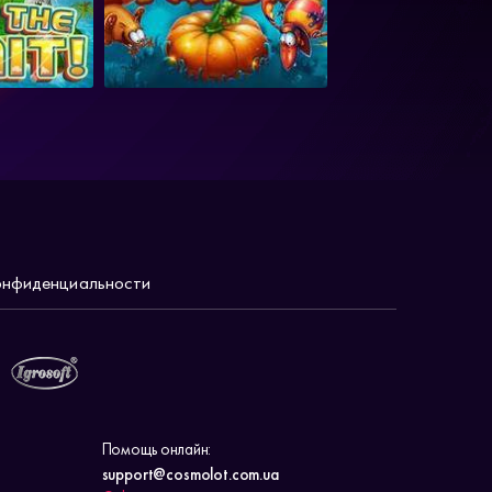
онфиденциальности
Помощь онлайн:
support@cosmolot.com.ua