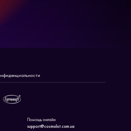
онфиденциальности
Помощь онлайн:
support@cosmolot.com.ua