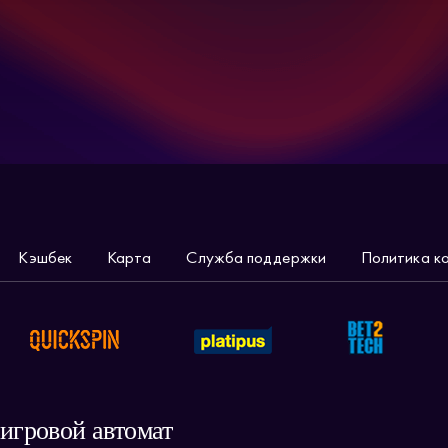
Кэшбек
Карта
Служба поддержки
Политика к
 игровой автомат