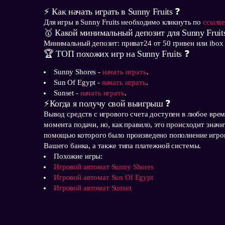
⚡ Как начать играть в Sunny Fruits ❓
Для игры в Sunny Fruits необходимо кликнуть по
ссылк
🥇 Какой минимальный депозит для Sunny Fruit
Минимальный депозит: приват24 от 50 гривен или ibox
🏆 ТОП похожих игр на Sunny Fruits ❓
Sunny Shores -
начать играть
.
Sun Of Egypt -
начать играть
.
Sunset -
начать играть
.
⚡Когда я получу свой выигрыш ❓
Вывод средств с игрового счета доступен в любое врем
момента подачи, но, как правило, это происходит знач
помощью которого было произведено пополнение игрово
Вашего банка, а также типа платежной системы.
Похожие игры:
Игровой автомат Sunny Shores
Игровой автомат Sun Of Egypt
Игровой автомат Sunset