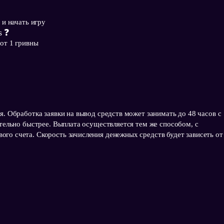
е
и начать игру
s ❓
 от 1 гривны
я. Обработка заявки на вывод средств может занимать до 48 часов с
ительно быстрее. Выплата осуществляется тем же способом, с
го счета. Скорость зачисления денежных средств будет зависеть от