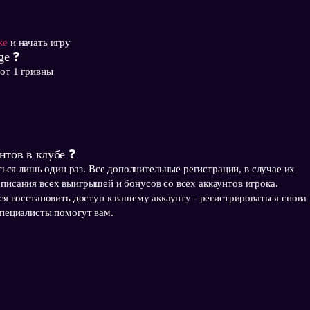
ке
и начать игру
ge ❓
 от 1 гривны
нтов в клубе ❓
ся лишь один раз. Все дополнительные регистрации, в случае их
писания всех выигрышей и бонусов со всех аккаунтов игрока.
тся восстановить доступ к вашему аккаунту - регистрироваться снова
специалисты помогут вам.