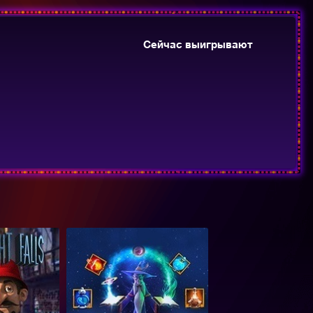
Сейчас выигрывают