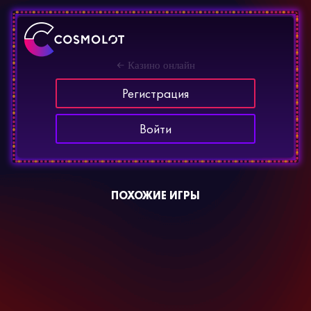
Казино онлайн
Регистрация
Войти
ПОХОЖИЕ ИГРЫ