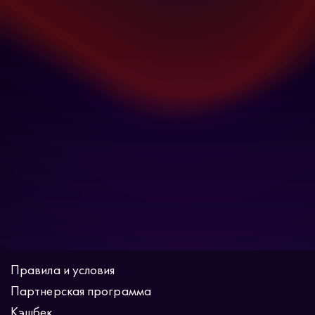
Правила и условия
Партнерская программа
Кэшбек