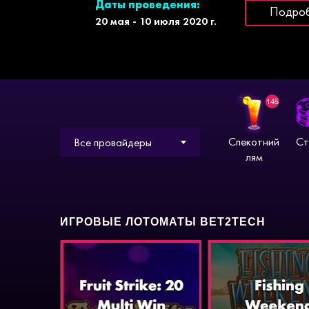
Даты проведения:
Подроб
20 мая - 10 июля 2020 г.
145
Спекотний
Ст
Все провайдеры
лям
ИГРОВЫЕ ЛОТОМАТЫ BET2TECH