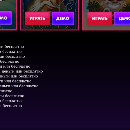
ли бесплатно
и бесплатно
или бесплатно
 бесплатно
ги или бесплатно
на деньги или бесплатно
деньги или бесплатно
ьги или бесплатно
деньги или бесплатно
сплатно
или бесплатно
и бесплатно
ли бесплатно