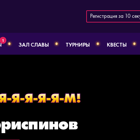
Регистрация за 10 сек
1
Ы
ЗАЛ СЛАВЫ
ТУРНИРЫ
КВЕСТЫ
-Я-Я-Я-Я-М!
фриспинов