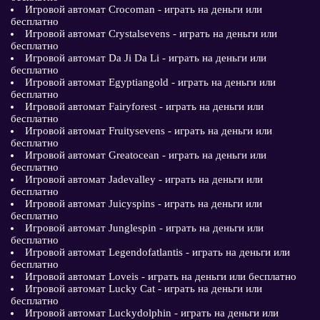
Игровой автомат Crocoman - играть на деньги или
бесплатно
Игровой автомат Crystalsevens - играть на деньги или
бесплатно
Игровой автомат Da Ji Da Li - играть на деньги или
бесплатно
Игровой автомат Egyptiangold - играть на деньги или
бесплатно
Игровой автомат Fairyforest - играть на деньги или
бесплатно
Игровой автомат Fruitysevens - играть на деньги или
бесплатно
Игровой автомат Greatocean - играть на деньги или
бесплатно
Игровой автомат Jadevalley - играть на деньги или
бесплатно
Игровой автомат Juicyspins - играть на деньги или
бесплатно
Игровой автомат Junglespin - играть на деньги или
бесплатно
Игровой автомат Legendofatlantis - играть на деньги или
бесплатно
Игровой автомат Loveis - играть на деньги или бесплатно
Игровой автомат Lucky Cat - играть на деньги или
бесплатно
Игровой автомат Luckydolphin - играть на деньги или