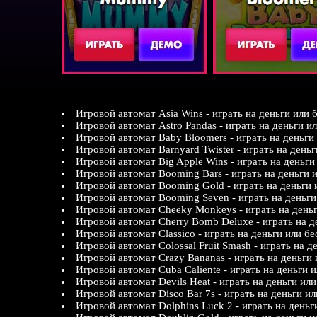
Игровой автомат Asia Wins - играть на деньги или 
Игровой автомат Astro Pandas - играть на деньги и
Игровой автомат Baby Bloomers - играть на деньги
Игровой автомат Barnyard Twister - играть на день
Игровой автомат Big Apple Wins - играть на деньги
Игровой автомат Booming Bars - играть на деньги 
Игровой автомат Booming Gold - играть на деньги 
Игровой автомат Booming Seven - играть на деньги
Игровой автомат Cheeky Monkeys - играть на день
Игровой автомат Cherry Bomb Deluxe - играть на д
Игровой автомат Classico - играть на деньги или б
Игровой автомат Colossal Fruit Smash - играть на д
Игровой автомат Crazy Bananas - играть на деньги
Игровой автомат Cuba Caliente - играть на деньги 
Игровой автомат Devils Heat - играть на деньги ил
Игровой автомат Disco Bar 7s - играть на деньги и
Игровой автомат Dolphins Luck 2 - играть на деньг