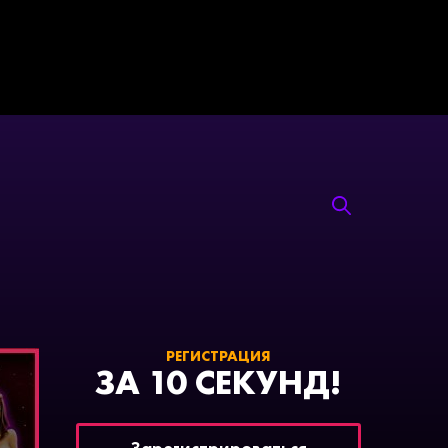
РЕГИСТРАЦИЯ
ЗА 10 СЕКУНД!