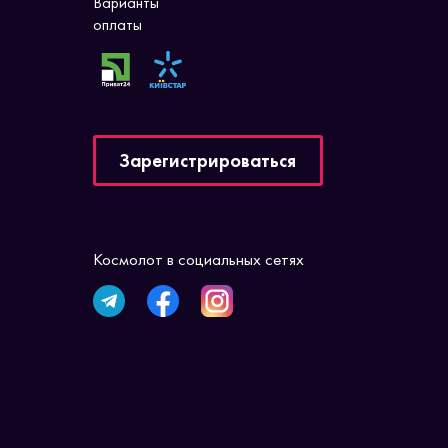
Варианты
оплаты
Зарегистрироваться
Космолот в социальных сетях