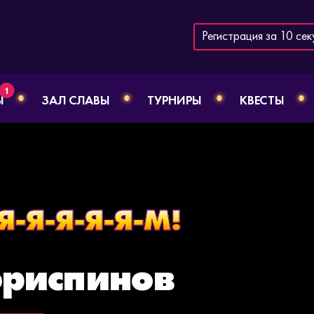
Регистрация за 10 сек
1
Ы
ЗАЛ СЛАВЫ
ТУРНИРЫ
КВЕСТЫ
-Я-Я-Я-Я-М!
фриспинов