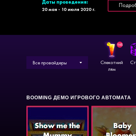
Даты проведения:
Подроб
20 мая - 10 июля 2020 г.
145
Спекотний
Ст
Все провайдеры
лям
BOOMING ДЕМО ИГРОВОГО АВТОМАТА