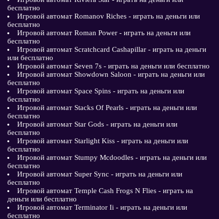
бесплатно
Игровой автомат Romanov Riches - играть на деньги или
бесплатно
Игровой автомат Roman Power - играть на деньги или
бесплатно
Игровой автомат Scratchcard Cashapillar - играть на деньги
или бесплатно
Игровой автомат Seven 7s - играть на деньги или бесплатно
Игровой автомат Showdown Saloon - играть на деньги или
бесплатно
Игровой автомат Space Spins - играть на деньги или
бесплатно
Игровой автомат Stacks Of Pearls - играть на деньги или
бесплатно
Игровой автомат Star Gods - играть на деньги или
бесплатно
Игровой автомат Starlight Kiss - играть на деньги или
бесплатно
Игровой автомат Stumpy Mcdoodles - играть на деньги или
бесплатно
Игровой автомат Super Sync - играть на деньги или
бесплатно
Игровой автомат Temple Cash Frogs N Flies - играть на
деньги или бесплатно
Игровой автомат Terminator Ii - играть на деньги или
бесплатно