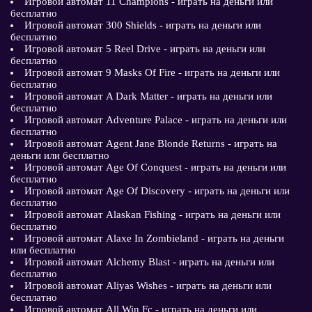
Игровой автомат 11 Champions - играть на деньги или
бесплатно
Игровой автомат 300 Shields - играть на деньги или
бесплатно
Игровой автомат 5 Reel Drive - играть на деньги или
бесплатно
Игровой автомат 9 Masks Of Fire - играть на деньги или
бесплатно
Игровой автомат A Dark Matter - играть на деньги или
бесплатно
Игровой автомат Adventure Palace - играть на деньги или
бесплатно
Игровой автомат Agent Jane Blonde Returns - играть на
деньги или бесплатно
Игровой автомат Age Of Conquest - играть на деньги или
бесплатно
Игровой автомат Age Of Discovery - играть на деньги или
бесплатно
Игровой автомат Alaskan Fishing - играть на деньги или
бесплатно
Игровой автомат Alaxe In Zombieland - играть на деньги
или бесплатно
Игровой автомат Alchemy Blast - играть на деньги или
бесплатно
Игровой автомат Aliyas Wishes - играть на деньги или
бесплатно
Игровой автомат All Win Fc - играть на деньги или