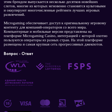
этим брендом выпускается несколько десятков новейших
слотов, многие из которых мгновенно становятся культовыми
и оккупируют многочисленные рейтинги лучших игровых
развлечений.
Microgaming обеспечивает доступ к оригинальному игровому
контенту для компаний-операторов со всего мира.
Компьютерные и мобильные версии представлены на
платформе Microgaming Casino, интеграцией с которой охотно
пользуются операторы из разных стран. На этой платформе
размещена и самая крупная сеть прогрессивных джекпотов.
Вопрос - Ответ