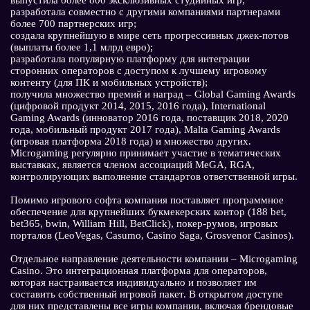
разработала совместно с другими компаниями партнерами
более 700 партнерских игр;
создала крупнейшую в мире сеть прогрессивных джек-потов
(выплаты более 1,1 млрд евро);
разработала популярную платформу для интеграции
сторонних операторов с доступом к лучшему игровому
контенту (для ПК и мобильных устройств);
получила множество премий и наград – Global Gaming Awards
(цифровой продукт 2014, 2015, 2016 года), International
Gaming Awards (инноватор 2016 года, поставщик 2018, 2020
года, мобильный продукт 2017 года), Malta Gaming Awards
(игровая платформа 2018 года) и множество других.
Microgaming регулярно принимает участие в тематических
выставках, является членом ассоциаций MeGA, RGA,
контролирующих выполнение стандартов ответственной игры.
Помимо игрового софта компания поставляет программное
обеспечение для крупнейших букмекерских контор (188 bet,
bet365, bwin, William Hill, BetClick), покер-румов, игровых
порталов (LeoVegas, Casumo, Casino Saga, Grosvenor Casinos).
Отдельное направление деятельности компании – Microgaming
Casino. Это интеграционная платформа для операторов,
которая настраивается индивидуально и позволяет им
составить собственный игровой пакет. В открытом доступе
для них представлены все игры компании, включая брендовые