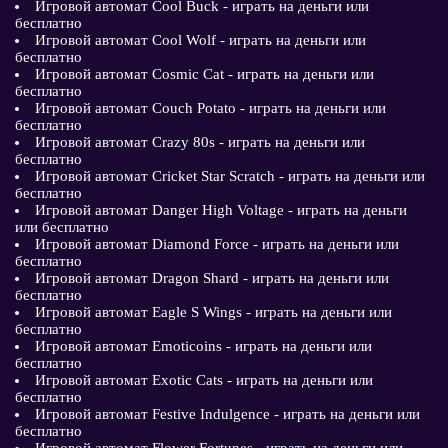
Игровой автомат Cool Buck - играть на деньги или
бесплатно
Игровой автомат Cool Wolf - играть на деньги или
бесплатно
Игровой автомат Cosmic Cat - играть на деньги или
бесплатно
Игровой автомат Couch Potato - играть на деньги или
бесплатно
Игровой автомат Crazy 80s - играть на деньги или
бесплатно
Игровой автомат Cricket Star Scratch - играть на деньги или
бесплатно
Игровой автомат Danger High Voltage - играть на деньги
или бесплатно
Игровой автомат Diamond Force - играть на деньги или
бесплатно
Игровой автомат Dragon Shard - играть на деньги или
бесплатно
Игровой автомат Eagle S Wings - играть на деньги или
бесплатно
Игровой автомат Emoticoins - играть на деньги или
бесплатно
Игровой автомат Exotic Cats - играть на деньги или
бесплатно
Игровой автомат Festive Indulgence - играть на деньги или
бесплатно