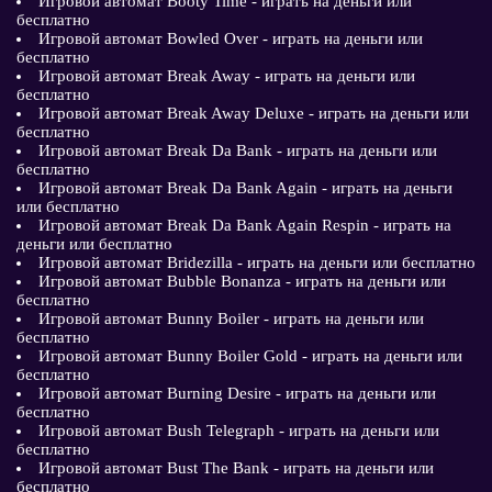
Игровой автомат Booty Time - играть на деньги или
бесплатно
Игровой автомат Bowled Over - играть на деньги или
бесплатно
Игровой автомат Break Away - играть на деньги или
бесплатно
Игровой автомат Break Away Deluxe - играть на деньги или
бесплатно
Игровой автомат Break Da Bank - играть на деньги или
бесплатно
Игровой автомат Break Da Bank Again - играть на деньги
или бесплатно
Игровой автомат Break Da Bank Again Respin - играть на
деньги или бесплатно
Игровой автомат Bridezilla - играть на деньги или бесплатно
Игровой автомат Bubble Bonanza - играть на деньги или
бесплатно
Игровой автомат Bunny Boiler - играть на деньги или
бесплатно
Игровой автомат Bunny Boiler Gold - играть на деньги или
бесплатно
Игровой автомат Burning Desire - играть на деньги или
бесплатно
Игровой автомат Bush Telegraph - играть на деньги или
бесплатно
Игровой автомат Bust The Bank - играть на деньги или
бесплатно