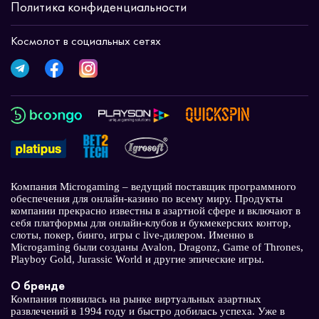
Политика конфиденциальности
Космолот в социальных сетях
Компания Microgaming – ведущий поставщик программного
обеспечения для онлайн-казино по всему миру. Продукты
компании прекрасно известны в азартной сфере и включают в
себя платформы для онлайн-клубов и букмекерских контор,
слоты, покер, бинго, игры с live-дилером. Именно в
Microgaming были созданы Avalon, Dragonz, Game of Thrones,
Playboy Gold, Jurassic World и другие эпические игры.
О бренде
Компания появилась на рынке виртуальных азартных
развлечений в 1994 году и быстро добилась успеха. Уже в