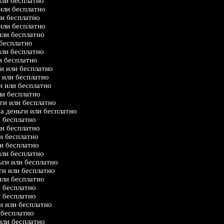
или бесплатно
или бесплатно
ли бесплатно
 или бесплатно
или бесплатно
 бесплатно
или бесплатно
и бесплатно
ги или бесплатно
и или бесплатно
и или бесплатно
ли бесплатно
ьги или бесплатно
на деньги или бесплатно
и бесплатно
ли бесплатно
ли бесплатно
ли бесплатно
или бесплатно
ньги или бесплатно
ьги или бесплатно
 или бесплатно
и бесплатно
и бесплатно
и или бесплатно
 бесплатно
или бесплатно