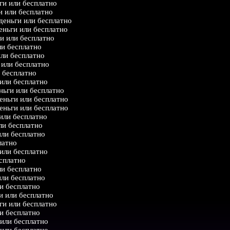
ги или бесплатно
и или бесплатно
деньги или бесплатно
еньги или бесплатно
и или бесплатно
ли бесплатно
или бесплатно
 или бесплатно
и бесплатно
 или бесплатно
еньги или бесплатно
деньги или бесплатно
деньги или бесплатно
 или бесплатно
или бесплатно
или бесплатно
латно
 или бесплатно
есплатно
ли бесплатно
или бесплатно
ли бесплатно
и или бесплатно
ьги или бесплатно
ли бесплатно
 или бесплатно