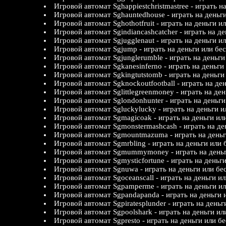
Игровой автомат Sghappiestchristmastree - играть н
Игровой автомат Sghauntedhouse - играть на деньг
Игровой автомат Sghothotfruit - играть на деньги и
Игровой автомат Sgindiancashcatcher - играть на д
Игровой автомат Sgjugglenaut - играть на деньги и
Игровой автомат Sgjump - играть на деньги или бе
Игровой автомат Sgjunglerumble - играть на деньги
Игровой автомат Sgkanesinferno - играть на деньги
Игровой автомат Sgkingtutstomb - играть на деньги
Игровой автомат Sgknockoutfootball - играть на де
Игровой автомат Sglittlegreenmoney - играть на де
Игровой автомат Sglondonhunter - играть на деньги
Игровой автомат Sgluckylucky - играть на деньги и
Игровой автомат Sgmagicoak - играть на деньги ил
Игровой автомат Sgmonstermashcash - играть на де
Игровой автомат Sgmountmazuma - играть на деньг
Игровой автомат Sgmrbling - играть на деньги или 
Игровой автомат Sgmummymoney - играть на деньг
Игровой автомат Sgmysticfortune - играть на деньг
Игровой автомат Sgnuwa - играть на деньги или бе
Игровой автомат Sgoceanscall - играть на деньги и
Игровой автомат Sgpamperme - играть на деньги и
Игровой автомат Sgpandapanda - играть на деньги 
Игровой автомат Sgpiratesplunder - играть на деньг
Игровой автомат Sgpoolshark - играть на деньги ил
Игровой автомат Sgpresto - играть на деньги или б