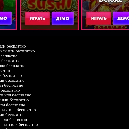
или бесплатно
ньги или бесплатно
бесплатно
и бесплатно
или бесплатно
платно
и бесплатно
или бесплатно
ли бесплатно
и бесплатно
ги или бесплатно
и или бесплатно
или бесплатно
ньги или бесплатно
или бесплатно
и или бесплатно
еньги или бесплатно