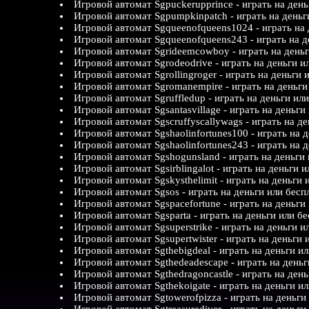
Игровой автомат Sgpuckerupprince - играть на день
Игровой автомат Sgpumpkinpatch - играть на деньг
Игровой автомат Sgqueenofqueens1024 - играть на 
Игровой автомат Sgqueenofqueens243 - играть на д
Игровой автомат Sgrideemcowboy - играть на деньг
Игровой автомат Sgrodeodrive - играть на деньги и
Игровой автомат Sgrollingroger - играть на деньги 
Игровой автомат Sgromanempire - играть на деньги
Игровой автомат Sgruffledup - играть на деньги ил
Игровой автомат Sgsantasvillage - играть на деньги
Игровой автомат Sgscruffyscallywags - играть на д
Игровой автомат Sgshaolinfortunes100 - играть на 
Игровой автомат Sgshaolinfortunes243 - играть на 
Игровой автомат Sgshogunsland - играть на деньги
Игровой автомат Sgsirblingalot - играть на деньги 
Игровой автомат Sgskysthelimit - играть на деньги 
Игровой автомат Sgsos - играть на деньги или бесп
Игровой автомат Sgspacefortune - играть на деньги
Игровой автомат Sgsparta - играть на деньги или б
Игровой автомат Sgsuperstrike - играть на деньги и
Игровой автомат Sgsupertwister - играть на деньги 
Игровой автомат Sgthebigdeal - играть на деньги и
Игровой автомат Sgthedeadescape - играть на деньг
Игровой автомат Sgthedragoncastle - играть на ден
Игровой автомат Sgthekoigate - играть на деньги и
Игровой автомат Sgtowerofpizza - играть на деньги