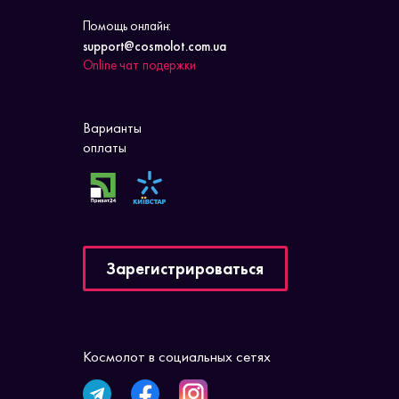
Помощь онлайн:
support@cosmolot.com.ua
Online чат подержки
Варианты
оплаты
Зарегистрироваться
Космолот в социальных сетях