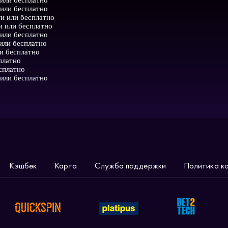
 или бесплатно
 или бесплатно
ги или бесплатно
и или бесплатно
 или бесплатно
 или бесплатно
ли бесплатно
платно
есплатно
 или бесплатно
Кэшбек
Карта
Служба поддержки
Политика к