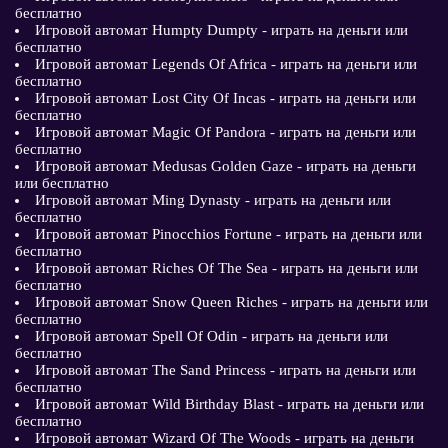
бесплатно
Игровой автомат Humpty Dumpty - играть на деньги или
бесплатно
Игровой автомат Legends Of Africa - играть на деньги или
бесплатно
Игровой автомат Lost City Of Incas - играть на деньги или
бесплатно
Игровой автомат Magic Of Pandora - играть на деньги или
бесплатно
Игровой автомат Medusas Golden Gaze - играть на деньги
или бесплатно
Игровой автомат Ming Dynasty - играть на деньги или
бесплатно
Игровой автомат Pinocchios Fortune - играть на деньги или
бесплатно
Игровой автомат Riches Of The Sea - играть на деньги или
бесплатно
Игровой автомат Snow Queen Riches - играть на деньги или
бесплатно
Игровой автомат Spell Of Odin - играть на деньги или
бесплатно
Игровой автомат The Sand Princess - играть на деньги или
бесплатно
Игровой автомат Wild Birthday Blast - играть на деньги или
бесплатно
Игровой автомат Wizard Of The Woods - играть на деньги