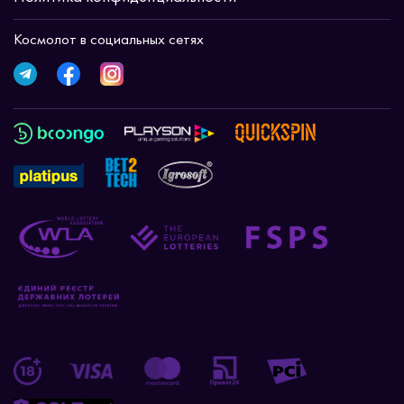
Космолот в социальных сетях