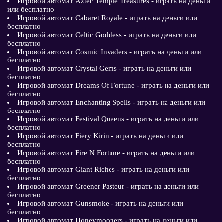
Игровой автомат Aztec Temple Treasures - играть на деньги
или бесплатно
Игровой автомат Cabaret Royale - играть на деньги или
бесплатно
Игровой автомат Celtic Goddess - играть на деньги или
бесплатно
Игровой автомат Cosmic Invaders - играть на деньги или
бесплатно
Игровой автомат Crystal Gems - играть на деньги или
бесплатно
Игровой автомат Dreams Of Fortune - играть на деньги или
бесплатно
Игровой автомат Enchanting Spells - играть на деньги или
бесплатно
Игровой автомат Festival Queens - играть на деньги или
бесплатно
Игровой автомат Fiery Kirin - играть на деньги или
бесплатно
Игровой автомат Fire N Fortune - играть на деньги или
бесплатно
Игровой автомат Giant Riches - играть на деньги или
бесплатно
Игровой автомат Greener Pasteur - играть на деньги или
бесплатно
Игровой автомат Gunsmoke - играть на деньги или
бесплатно
Игровой автомат Honeymooners - играть на деньги или